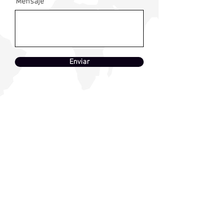
Mensaje
Enviar
info@botaico.com
© 2024 BotAiCo LLC